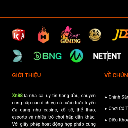
GIỚI THIỆU
VỀ CHÚN
Xn88
là nhà cái uy tín hàng đầu, chuyên
Chính Sá
cung cấp các dịch vụ cá cược trực tuyến
Chơi Có 
đa dạng như casino, xổ số, thể thao,
esports và nhiều trò chơi hấp dẫn khác.
Điều Kho
Với giấy phép hoạt động hợp pháp cùng