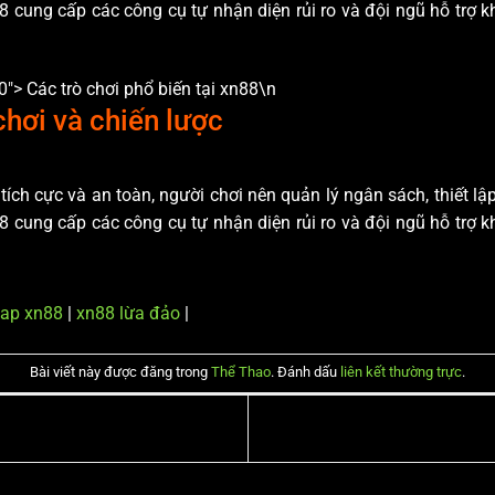
88 cung cấp các công cụ tự nhận diện rủi ro và đội ngũ hỗ trợ 
00">
Các trò chơi phổ biến tại xn88\n
chơi và chiến lược
ích cực và an toàn, người chơi nên quản lý ngân sách, thiết lập 
88 cung cấp các công cụ tự nhận diện rủi ro và đội ngũ hỗ trợ 
 ap xn88
|
xn88 lừa đảo
|
Bài viết này được đăng trong
Thể Thao
. Đánh dấu
liên kết thường trực
.