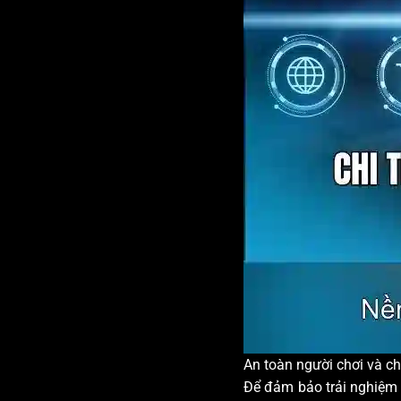
An toàn người chơi và ch
Để đảm bảo trải nghiệm t