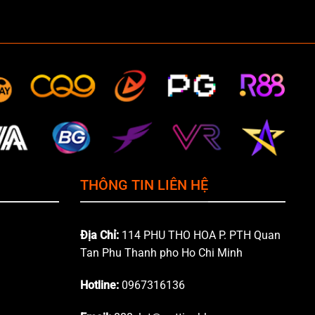
THÔNG TIN LIÊN HỆ
Địa Chỉ:
114 PHU THO HOA P. PTH Quan
Tan Phu Thanh pho Ho Chi Minh
Hotline:
0967316136