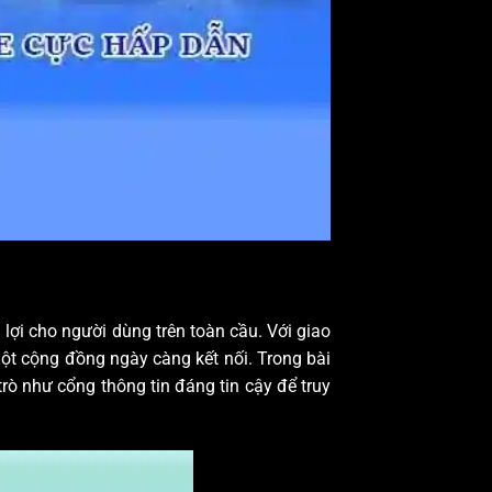
 lợi cho người dùng trên toàn cầu. Với giao
một cộng đồng ngày càng kết nối. Trong bài
rò như cổng thông tin đáng tin cậy để truy