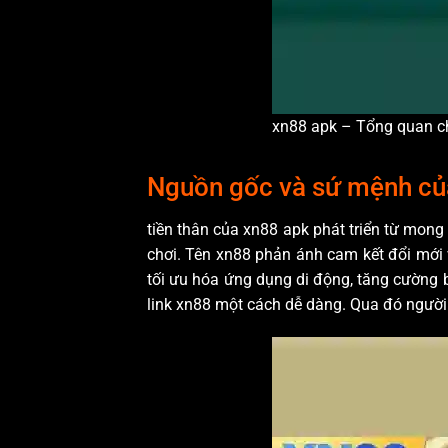
xn88 apk – Tổng quan chủ
Nguồn gốc và sứ mệnh củ
tiền thân của xn88 apk phát triển từ mon
chơi. Tên xn88 phản ánh cam kết đổi mới 
tối ưu hóa ứng dụng di động, tăng cường 
link xn88 một cách dễ dàng. Qua đó ngườ