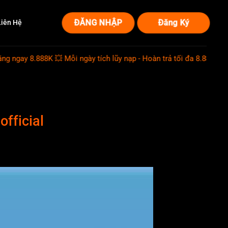
ĐĂNG NHẬP
Đăng Ký
Liên Hệ
888K 💥 Mỗi ngày tích lũy nạp - Hoàn trả tối đa 8.888K 💥 Ngày siêu hộ
fficial