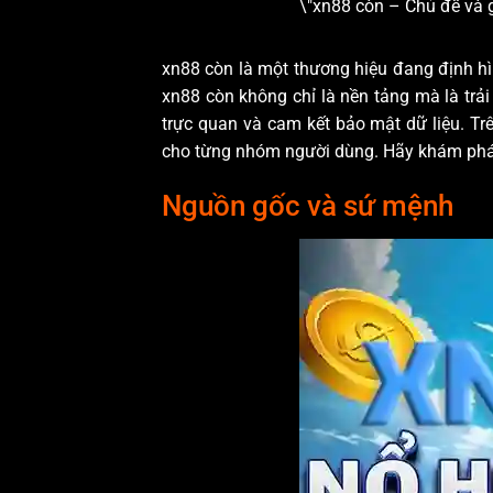
\"xn88 còn – Chủ đề và giá
xn88 còn là một thương hiệu đang định hìn
xn88 còn không chỉ là nền tảng mà là tr
trực quan và cam kết bảo mật dữ liệu. Tr
cho từng nhóm người dùng. Hãy khám phá v
Nguồn gốc và sứ mệnh