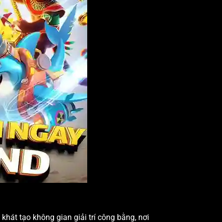
hát tạo không gian giải trí công bằng, nơi