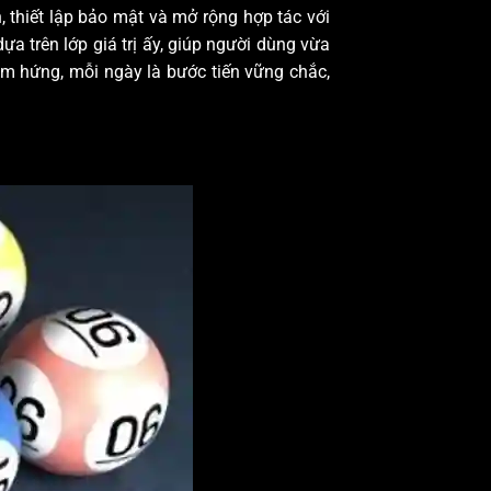
 thiết lập bảo mật và mở rộng hợp tác với
a trên lớp giá trị ấy, giúp người dùng vừa
cảm hứng, mỗi ngày là bước tiến vững chắc,