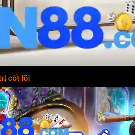
ị cốt lõi