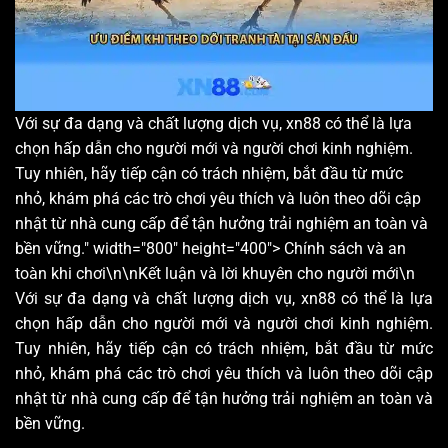
Với sự đa dạng và chất lượng dịch vụ, xn88 có thể là lựa
chọn hấp dẫn cho người mới và người chơi kinh nghiệm.
Tuy nhiên, hãy tiếp cận có trách nhiệm, bắt đầu từ mức
nhỏ, khám phá các trò chơi yêu thích và luôn theo dõi cập
nhật từ nhà cung cấp để tận hưởng trải nghiệm an toàn và
bền vững.
" width="800" height="400">
Chính sách và an
toàn khi chơi\n\n
Kết luận và lời khuyên cho người mới
\n
Với sự đa dạng và chất lượng dịch vụ, xn88 có thể là lựa
chọn hấp dẫn cho người mới và người chơi kinh nghiệm.
Tuy nhiên, hãy tiếp cận có trách nhiệm, bắt đầu từ mức
nhỏ, khám phá các trò chơi yêu thích và luôn theo dõi cập
nhật từ nhà cung cấp để tận hưởng trải nghiệm an toàn và
bền vững.