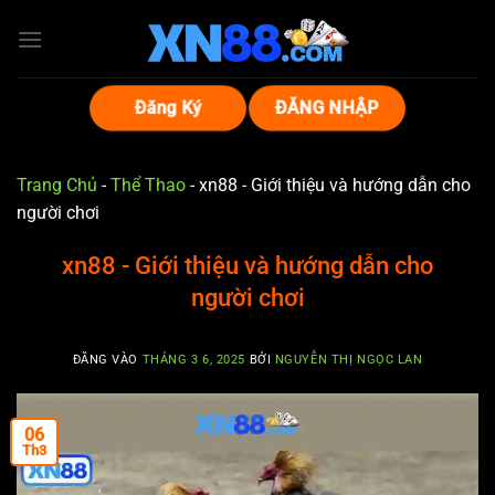
Bỏ
qua
nội
dung
Đăng Ký
ĐĂNG NHẬP
Trang Chủ
-
Thể Thao
-
xn88 - Giới thiệu và hướng dẫn cho
người chơi
xn88 - Giới thiệu và hướng dẫn cho
người chơi
ĐĂNG VÀO
THÁNG 3 6, 2025
BỞI
NGUYỄN THỊ NGỌC LAN
06
Th3