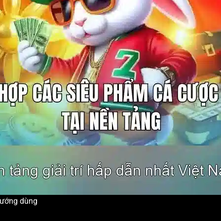
hướng dùng