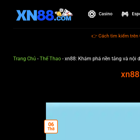
Bỏ
qua
Casino
Esp
nội
dung
👉 Cách tìm kiếm trên Google: xn88 
Trang Chủ
-
Thể Thao
-
xn88: Khám phá nền tảng và nội d
xn88
06
Th3