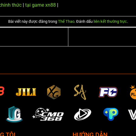
chính thức
|
tại game xn88
|
Bài viết này được đăng trong
Thể Thao
. Đánh dấu
liên kết thường trực
.
G TÔI
HƯỚNG DẪN