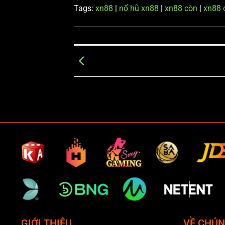
Tags:
xn88
|
nổ hũ xn88
|
xn88 còn
|
xn88 
GIỚI THIỆU
VỀ CHÚN