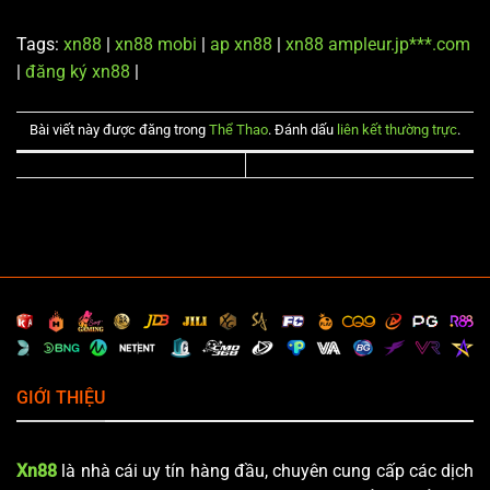
Tags:
xn88
|
xn88 mobi
|
ap xn88
|
xn88 ampleur.jp***.com
|
đăng ký xn88
|
Bài viết này được đăng trong
Thể Thao
. Đánh dấu
liên kết thường trực
.
GIỚI THIỆU
Xn88
là nhà cái uy tín hàng đầu, chuyên cung cấp các dịch