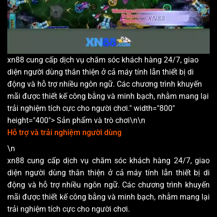
xn88 cung cấp dịch vụ chăm sóc khách hàng 24/7, giao
diện người dùng thân thiện ở cả máy tính lẫn thiết bị di
động và hỗ trợ nhiều ngôn ngữ. Các chương trình khuyến
mãi được thiết kế công bằng và minh bạch, nhằm mang lại
trải nghiệm tích cực cho người chơi.
" width="800"
height="400">
Sản phẩm và trò chơi\n\n
Hỗ trợ và trải nghiệm người dùng
\n
xn88 cung cấp dịch vụ chăm sóc khách hàng 24/7, giao
diện người dùng thân thiện ở cả máy tính lẫn thiết bị di
động và hỗ trợ nhiều ngôn ngữ. Các chương trình khuyến
mãi được thiết kế công bằng và minh bạch, nhằm mang lại
trải nghiệm tích cực cho người chơi.