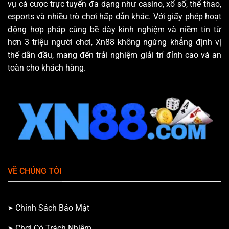
vụ cá cược trực tuyến đa dạng như casino, xổ số, thể thao,
esports và nhiều trò chơi hấp dẫn khác. Với giấy phép hoạt
động hợp pháp cùng bề dày kinh nghiệm và niềm tin từ
hơn 3 triệu người chơi, Xn88 không ngừng khẳng định vị
thế dẫn đầu, mang đến trải nghiệm giải trí đỉnh cao và an
toàn cho khách hàng.
VỀ CHÚNG TÔI
Chính Sách Bảo Mật
Chơi Có Trách Nhiệm