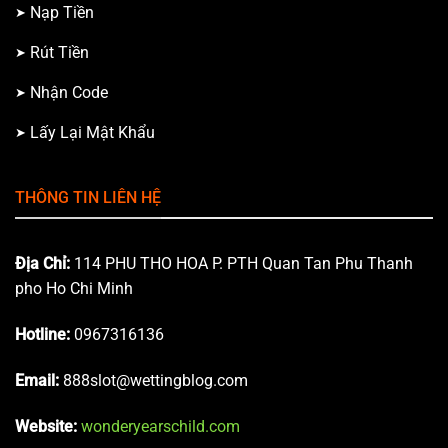
Nạp Tiền
Rút Tiền
Nhận Code
Lấy Lại Mật Khẩu
THÔNG TIN LIÊN HỆ
Địa Chỉ:
114 PHU THO HOA P. PTH Quan Tan Phu Thanh
pho Ho Chi Minh
Hotline:
0967316136
Email:
888slot@wettingblog.com
Website:
wonderyearschild.com