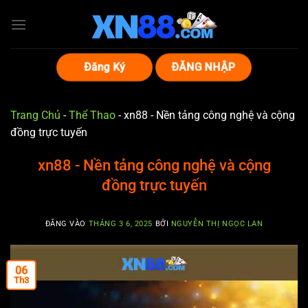
Bỏ
qua
nội
dung
Đăng Ký
ĐĂNG NHẬP
Trang Chủ
-
Thể Thao
-
xn88 - Nền tảng công nghệ và cộng
đồng trực tuyến
xn88 - Nền tảng công nghệ và cộng
đồng trực tuyến
ĐĂNG VÀO
THÁNG 3 6, 2025
BỞI
NGUYỄN THỊ NGỌC LAN
06
Th3