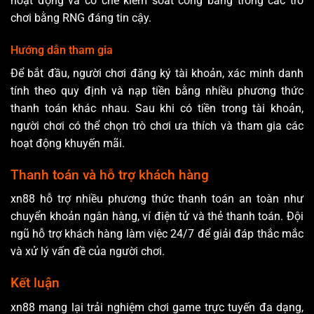
hoạt động và cơ chế kiểm soát công bằng trong các trò
chơi bằng RNG đáng tin cậy.
Hướng dẫn tham gia
Để bắt đầu, người chơi đăng ký tài khoản, xác minh danh
tính theo quy định và nạp tiền bằng nhiều phương thức
thanh toán khác nhau. Sau khi có tiền trong tài khoản,
người chơi có thể chọn trò chơi ưa thích và tham gia các
hoạt động khuyến mãi.
Thanh toán và hỗ trợ khách hàng
xn88 hỗ trợ nhiều phương thức thanh toán an toàn như
chuyển khoản ngân hàng, ví điện tử và thẻ thanh toán. Đội
ngũ hỗ trợ khách hàng làm việc 24/7 để giải đáp thắc mắc
và xử lý vấn đề của người chơi.
Kết luận
xn88 mang lại trải nghiệm chơi game trực tuyến đa dạng,