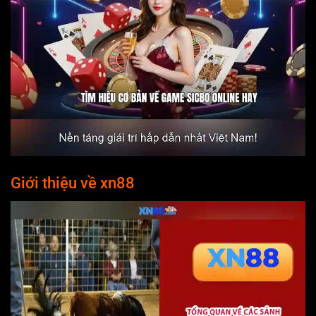
Giới thiệu về xn88