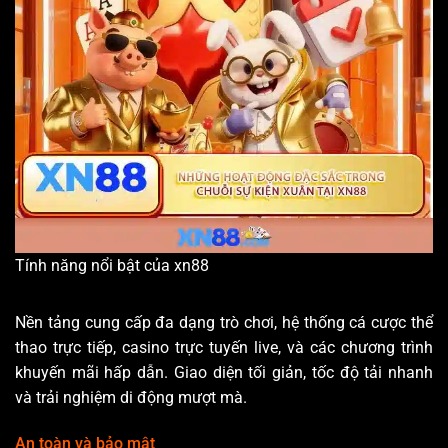
Tính năng nổi bật của xn88
Nền tảng cung cấp đa dạng trò chơi, hệ thống cá cược thể
thao trực tiếp, casino trực tuyến live, và các chương trình
khuyến mãi hấp dẫn. Giao diện tối giản, tốc độ tải nhanh
và trải nghiệm di động mượt mà.
An toàn và bảo mật