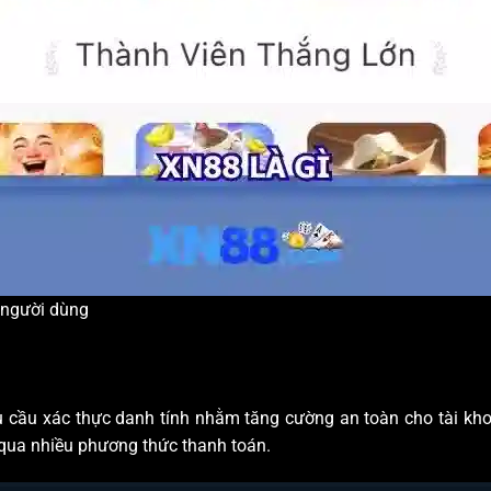
m người dùng
u cầu xác thực danh tính nhằm tăng cường an toàn cho tài khoản
 qua nhiều phương thức thanh toán.