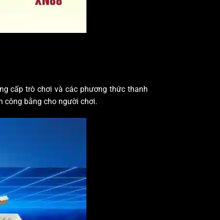
ng cấp trò chơi và các phương thức thanh
ệm công bằng cho người chơi.