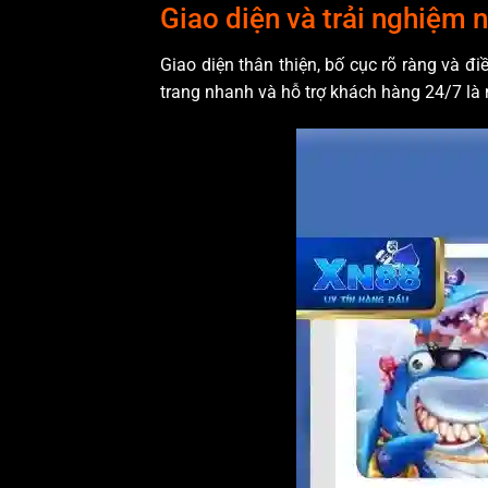
Giao diện và trải nghiệm 
Giao diện thân thiện, bố cục rõ ràng và đ
trang nhanh và hỗ trợ khách hàng 24/7 là