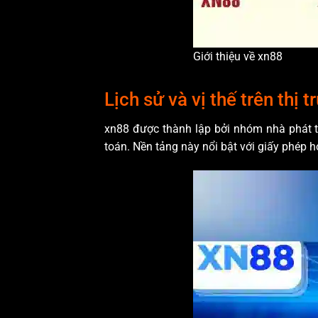
Giới thiệu về xn88
Lịch sử và vị thế trên thị 
xn88 được thành lập bởi nhóm nhà phát t
toán. Nền tảng này nổi bật với giấy phép 