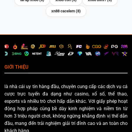
xn88 cacelem (8)
GIỚI THIỆU
là nhà cái uy tín hàng đầu, chuyên cung cấp các dịch vụ cá
cược trực tuyến đa dạng như casino, xổ số, thể thao,
esports và nhiều trò chơi hấp dẫn khác. Với giấy phép hoạt
động hợp pháp cùng bề dày kinh nghiệm và niềm tin từ
hơn 3 triệu người chơi, không ngừng khẳng định vị thế dẫn
đầu, mang đến trải nghiệm giải trí đỉnh cao và an toàn cho
khách hàng.