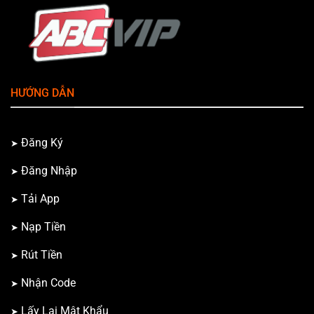
HƯỚNG DẪN
Đăng Ký
Đăng Nhập
Tải App
Nạp Tiền
Rút Tiền
Nhận Code
Lấy Lại Mật Khẩu