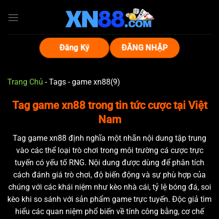
Bỏ
qua
nội
dung
Đăng Ký
ĐĂNG NHẬP
Trang Chủ
-
Tags
-
game xn88(9)
Tag game xn88 trong tin tức cược tại Việt
Nam
Tag game xn88 định nghĩa một nhãn nội dung tập trung
vào các thể loại trò chơi trong môi trường cá cược trực
tuyến có yếu tố RNG. Nội dung được dùng để phân tích
cách đánh giá trò chơi, độ biến động và sự phù hợp của
chúng với các khái niệm như kèo nhà cái, tỷ lệ bóng đá, soi
kèo khi so sánh với sản phẩm game trực tuyến. Độc giả tìm
hiểu các quan niệm phổ biến về tính công bằng, cơ chế