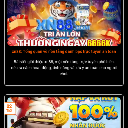
xn88: Tổng quan về nền tảng đánh bạc trực tuyến an toàn
Bài viết giới thiệu xn88, một nền tảng trực tuyến phổ biến,
nêu ra cách hoạt động, tính năng và lưu ý an toàn cho người
chơi.
02
Th3